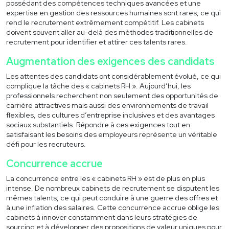
possédant des compétences techniques avancées et une
expertise en gestion des ressources humaines sont rares, ce qui
Contact
rend le recrutement extrêmement compétitif. Les cabinets
doivent souvent aller au-delà des méthodes traditionnelles de
recrutement pour identifier et attirer ces talents rares.
04 78 05 66 16
Augmentation des exigences des candidats
Les attentes des candidats ont considérablement évolué, ce qui
complique la tâche des « cabinets RH ». Aujourd’hui, les
professionnels recherchent non seulement des opportunités de
carrière attractives mais aussi des environnements de travail
flexibles, des cultures d’entreprise inclusives et des avantages
sociaux substantiels. Répondre à ces exigences tout en
satisfaisant les besoins des employeurs représente un véritable
défi pour les recruteurs.
Concurrence accrue
La concurrence entre les « cabinets RH » est de plus en plus
intense. De nombreux cabinets de recrutement se disputent les
mêmes talents, ce qui peut conduire à une guerre des offres et
à une inflation des salaires. Cette concurrence accrue oblige les
cabinets à innover constamment dans leurs stratégies de
sourcing et à développer des propositions de valeur uniques pour