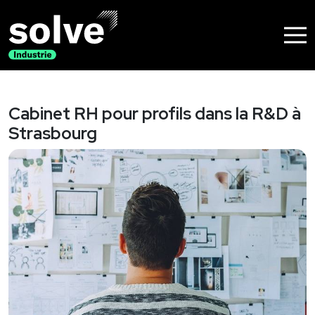
Nos solutions
Recrutement
Cabinet RH pour profils dans la R&D à
Strasbourg
Accompagnement de dirigeants
Nos métiers
Industrie agroalimentaire
Industrie aéronautique
Industrie Chimique
Industrie Pétrochimique