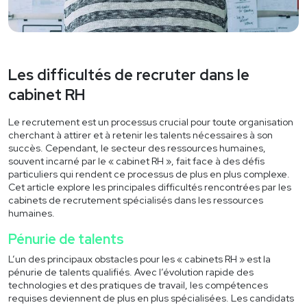
Industrie Ferroviaire
Industrie Pharmaceutique
Les difficultés de recruter dans le
Industrie Automobile
cabinet RH
Industrie Microélectronique
Le recrutement est un processus crucial pour toute organisation
cherchant à attirer et à retenir les talents nécessaires à son
succès. Cependant, le secteur des ressources humaines,
Pourquoi Solve
souvent incarné par le « cabinet RH », fait face à des défis
particuliers qui rendent ce processus de plus en plus complexe.
Cet article explore les principales difficultés rencontrées par les
À propos
cabinets de recrutement spécialisés dans les ressources
humaines.
Nos clients
Pénurie de talents
Offres d’emploi
L’un des principaux obstacles pour les « cabinets RH » est la
pénurie de talents qualifiés. Avec l’évolution rapide des
technologies et des pratiques de travail, les compétences
Actualités
requises deviennent de plus en plus spécialisées. Les candidats